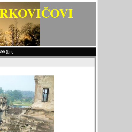
ARKOVIČOVI
99 [].jpg