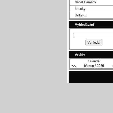
ďábel Hamády
letenky
dalky.cz
Vyhledávání
Archiv
Kalendář
<<
březen / 2026