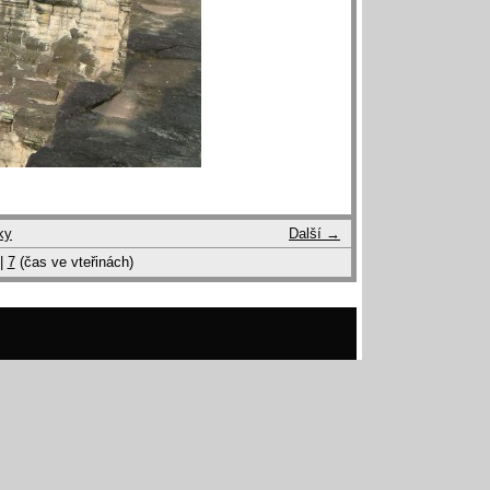
ky
Další →
|
7
(čas ve vteřinách)