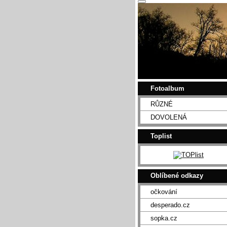
Fotoalbum
RŮZNÉ
DOVOLENÁ
Toplist
Oblíbené odkazy
očkování
desperado.cz
sopka.cz