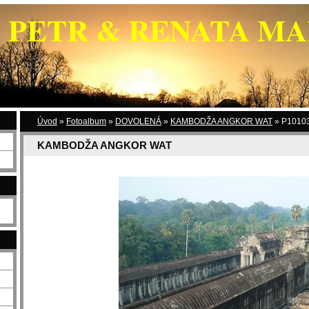
PETR & RENATA M
Úvod
»
Fotoalbum
»
DOVOLENÁ
»
KAMBODŽA ANGKOR WAT
»
P10103
KAMBODŽA ANGKOR WAT