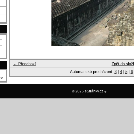
← Předchozí
Zpět do slož
Automatické procházení:
3
|
4
|
5
|
6
>>
© 2026 eStránky.cz