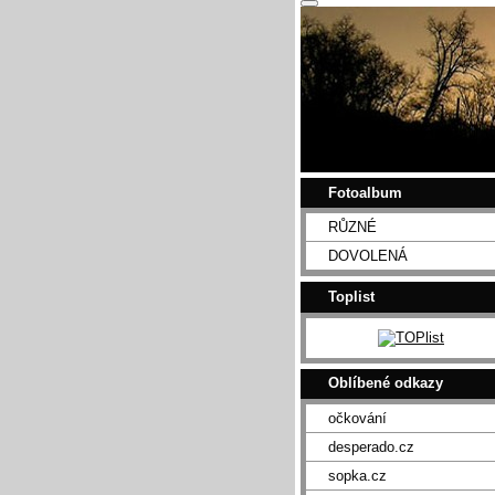
Fotoalbum
RŮZNÉ
DOVOLENÁ
Toplist
Oblíbené odkazy
očkování
desperado.cz
sopka.cz