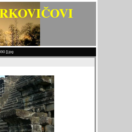
ARKOVIČOVI
90 [].jpg