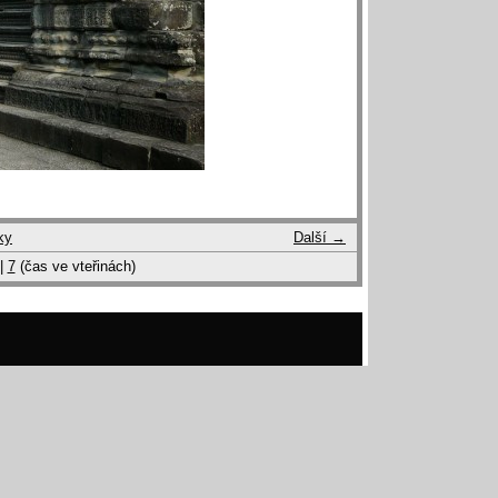
ky
Další →
|
7
(čas ve vteřinách)