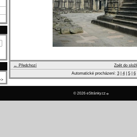
← Předchozí
Zpět do slož
Automatické procházení:
3
|
4
|
5
|
6
>>
© 2026 eStránky.cz