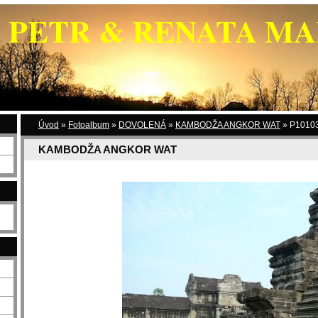
PETR & RENATA M
Úvod
»
Fotoalbum
»
DOVOLENÁ
»
KAMBODŽA ANGKOR WAT
»
P10103
KAMBODŽA ANGKOR WAT