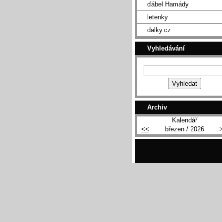
ďábel Hamády
letenky
dalky.cz
Vyhledávání
Archiv
Kalendář
<<
březen / 2026