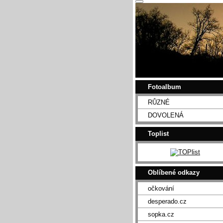
Fotoalbum
RŮZNÉ
DOVOLENÁ
Toplist
Oblíbené odkazy
očkování
desperado.cz
sopka.cz