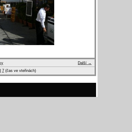
ky
Další →
|
7
(čas ve vteřinách)