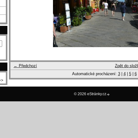
← Předchozí
Zpět do slož
Automatické procházení:
3
|
4
|
5
|
6
>>
© 2026 eStránky.cz