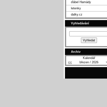
ďábel Hamády
letenky
dalky.cz
Vyhledávání
Archiv
Kalendář
<<
březen / 2026