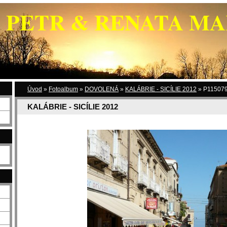
PETR & RENATA M
Úvod
»
Fotoalbum
»
DOVOLENÁ
»
KALÁBRIE - SICÍLIE 2012
»
P115079
KALÁBRIE - SICÍLIE 2012