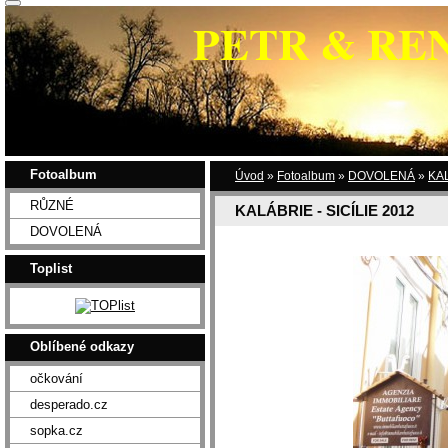
PETR & RE
Fotoalbum
Úvod
»
Fotoalbum
»
DOVOLENÁ
»
KAL
RŮZNÉ
KALÁBRIE - SICÍLIE 2012
DOVOLENÁ
Toplist
Oblíbené odkazy
očkování
desperado.cz
sopka.cz