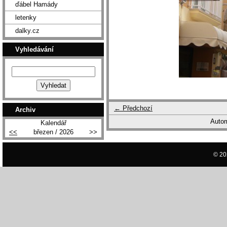
ďábel Hamády
letenky
dalky.cz
Vyhledávání
← Předchozí
Archiv
Autom
Kalendář
<<
březen / 2026
>>
© 20