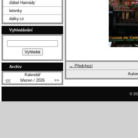
ďábel Hamády
letenky
dalky.cz
Vyhledávání
← Předchozí
Archiv
Autom
Kalendář
<<
březen / 2026
>>
© 20