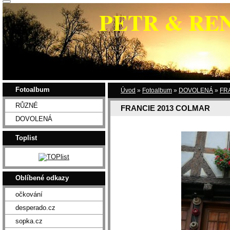
PETR & RE
Fotoalbum
Úvod
»
Fotoalbum
»
DOVOLENÁ
»
FR
RŮZNÉ
FRANCIE 2013 COLMAR
DOVOLENÁ
Toplist
Oblíbené odkazy
očkování
desperado.cz
sopka.cz