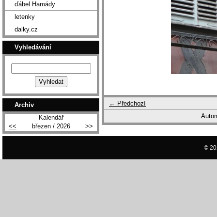
ďábel Hamády
letenky
dalky.cz
Vyhledávání
← Předchozí
Archiv
Autom
Kalendář
<<
březen / 2026
>>
© 20