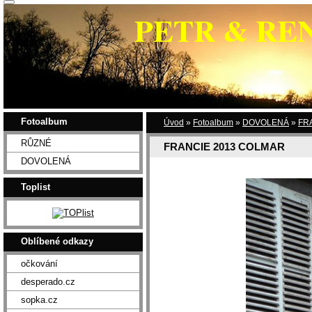
PETR & RE
Fotoalbum
Úvod
»
Fotoalbum
»
DOVOLENÁ
»
FR
RŮZNÉ
FRANCIE 2013 COLMAR
DOVOLENÁ
Toplist
Oblíbené odkazy
očkování
desperado.cz
sopka.cz