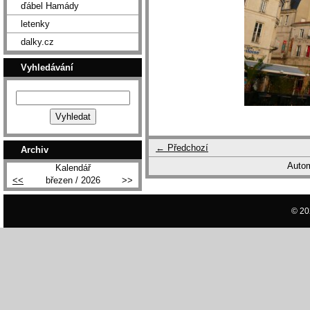
ďábel Hamády
letenky
dalky.cz
Vyhledávání
← Předchozí
Archiv
Autom
Kalendář
<<
březen / 2026
>>
© 20