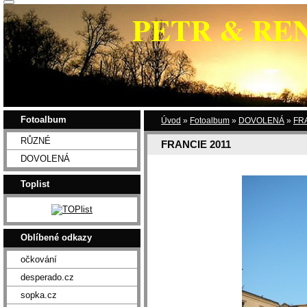
PETR & RE
Fotoalbum
Úvod
»
Fotoalbum
»
DOVOLENÁ
»
FR
RŮZNÉ
FRANCIE 2011
DOVOLENÁ
Toplist
Oblíbené odkazy
očkování
desperado.cz
sopka.cz