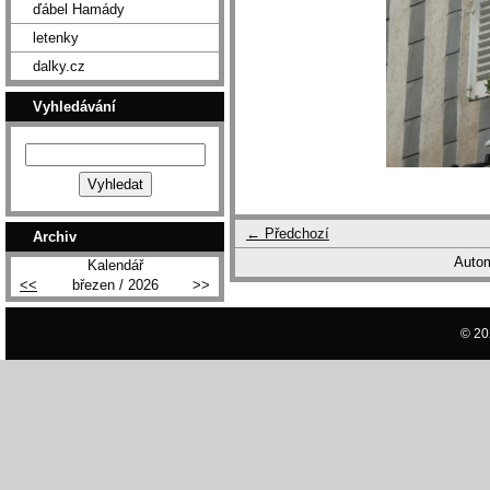
ďábel Hamády
letenky
dalky.cz
Vyhledávání
← Předchozí
Archiv
Autom
Kalendář
<<
březen / 2026
>>
© 20