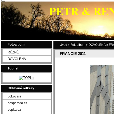
PETR & RE
Fotoalbum
Úvod
»
Fotoalbum
»
DOVOLENÁ
»
FR
RŮZNÉ
FRANCIE 2011
DOVOLENÁ
Toplist
Oblíbené odkazy
očkování
desperado.cz
sopka.cz