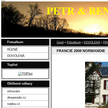
PETR & RE
Fotoalbum
Úvod
»
Fotoalbum
»
DOVOLENÁ
»
FR
RŮZNÉ
FRANCIE 2008 NORMANDIE
DOVOLENÁ
Toplist
Oblíbené odkazy
očkování
desperado.cz
sopka.cz