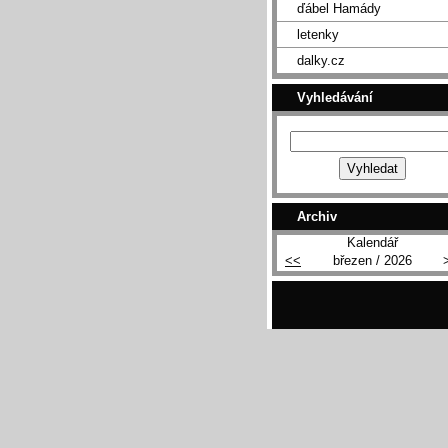
ďábel Hamády
letenky
dalky.cz
Vyhledávání
Archiv
Kalendář
<<
březen / 2026