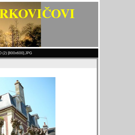
ARKOVIČOVI
 (2) [800x600].JPG