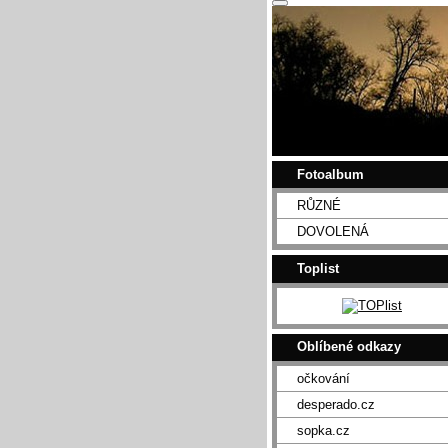
Fotoalbum
RŮZNÉ
DOVOLENÁ
Toplist
Oblíbené odkazy
očkování
desperado.cz
sopka.cz