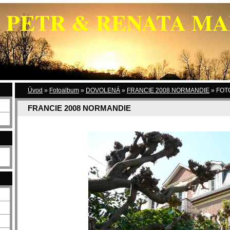
PETR & RENATA M
Úvod
»
Fotoalbum
»
DOVOLENÁ
»
FRANCIE 2008 NORMANDIE
»
FOTO
FRANCIE 2008 NORMANDIE