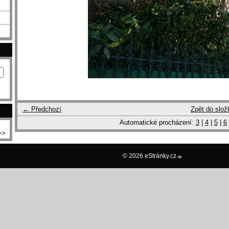
← Předchozí
Zpět do slož
Automatické procházení:
3
|
4
|
5
|
6
>>
© 2026 eStránky.cz