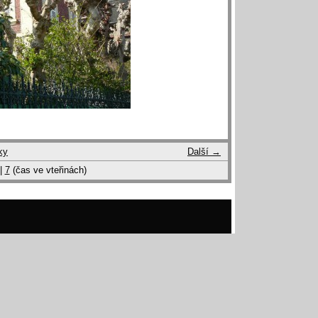
ky
Další →
|
7
(čas ve vteřinách)