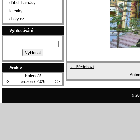
ďábel Hamády
letenky
dalky.cz
Vyhledávání
← Předchozí
Archiv
Autom
Kalendář
<<
březen / 2026
>>
© 20