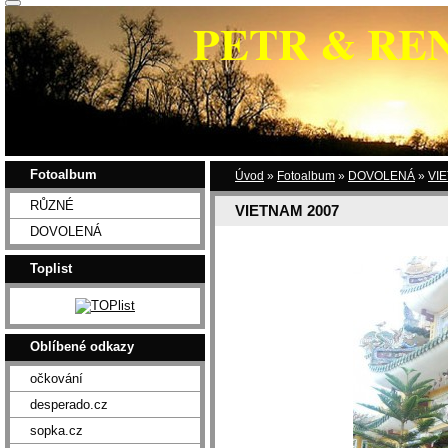
PETR & RE
Fotoalbum
Úvod
»
Fotoalbum
»
DOVOLENÁ
»
VI
RŮZNÉ
VIETNAM 2007
DOVOLENÁ
Toplist
Oblíbené odkazy
očkování
desperado.cz
sopka.cz