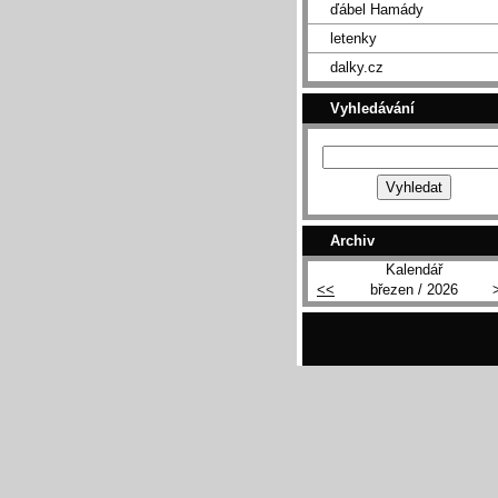
ďábel Hamády
letenky
dalky.cz
Vyhledávání
Archiv
Kalendář
<<
březen / 2026