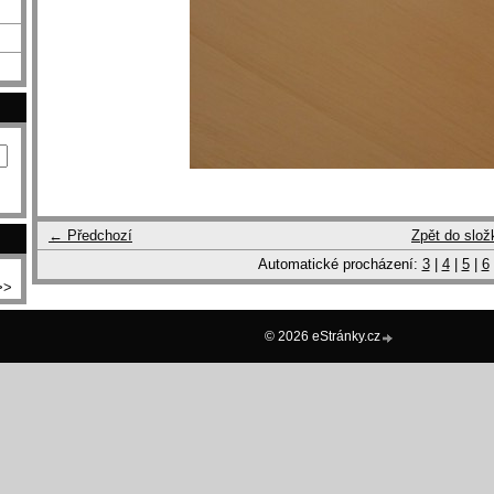
← Předchozí
Zpět do slož
Automatické procházení:
3
|
4
|
5
|
6
>>
© 2026 eStránky.cz