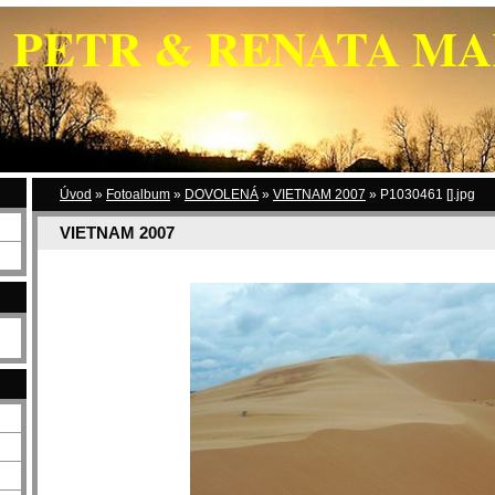
PETR & RENATA M
Úvod
»
Fotoalbum
»
DOVOLENÁ
»
VIETNAM 2007
»
P1030461 [].jpg
VIETNAM 2007