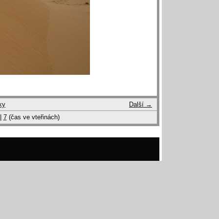
ky
Další →
|
7
(čas ve vteřinách)