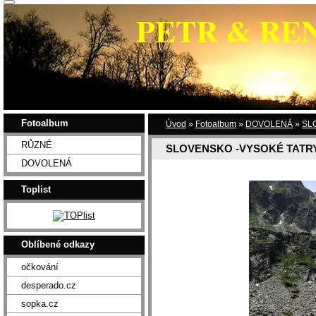
PETR & RE
Fotoalbum
Úvod
»
Fotoalbum
»
DOVOLENÁ
»
SL
RŮZNÉ
SLOVENSKO -VYSOKÉ TATRY
DOVOLENÁ
Toplist
Oblíbené odkazy
očkování
desperado.cz
sopka.cz