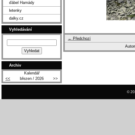
ďábel Hamády
letenky
dalky.cz
Vyhledávání
← Předchozí
Autom
Archiv
Kalendář
<<
březen / 2026
>>
© 20