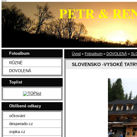
PETR & RE
Fotoalbum
Úvod
»
Fotoalbum
»
DOVOLENÁ
»
SL
RŮZNÉ
SLOVENSKO -VYSOKÉ TATRY
DOVOLENÁ
Toplist
Oblíbené odkazy
očkování
desperado.cz
sopka.cz