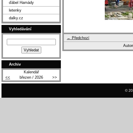
ďábel Hamády
letenky
dalky.cz
Vyhledávání
← Předchozí
Autom
Archiv
Kalendář
<<
březen / 2026
>>
© 20