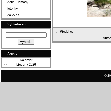
ďábel Hamády
letenky
dalky.cz
Vyhledávání
← Předchozí
Autom
Archiv
Kalendář
<<
březen / 2026
>>
© 20