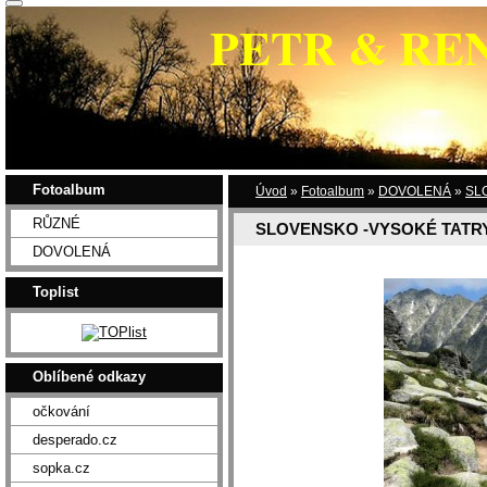
PETR & RE
Fotoalbum
Úvod
»
Fotoalbum
»
DOVOLENÁ
»
SL
RŮZNÉ
SLOVENSKO -VYSOKÉ TATRY
DOVOLENÁ
Toplist
Oblíbené odkazy
očkování
desperado.cz
sopka.cz