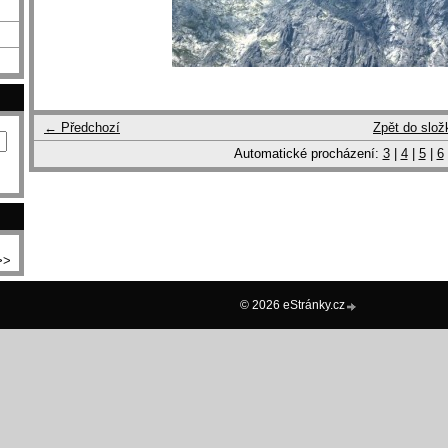
← Předchozí
Zpět do slož
Automatické procházení:
3
|
4
|
5
|
6
>>
© 2026 eStránky.cz