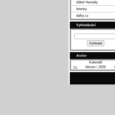
ďábel Hamády
letenky
dalky.cz
Vyhledávání
Archiv
Kalendář
<<
březen / 2026