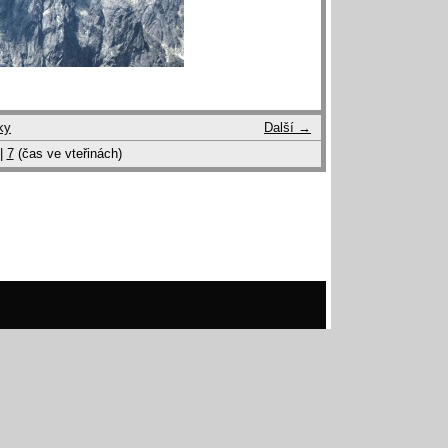
ky
Další →
|
7
(čas ve vteřinách)