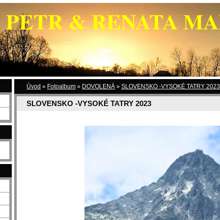
PETR & RENATA M
Úvod
»
Fotoalbum
»
DOVOLENÁ
»
SLOVENSKO -VYSOKÉ TATRY 2023
SLOVENSKO -VYSOKÉ TATRY 2023