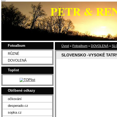
PETR & RE
Fotoalbum
Úvod
»
Fotoalbum
»
DOVOLENÁ
»
SL
RŮZNÉ
SLOVENSKO -VYSOKÉ TATRY
DOVOLENÁ
Toplist
Oblíbené odkazy
očkování
desperado.cz
sopka.cz