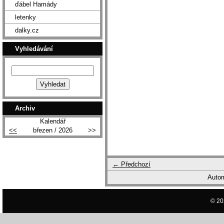
ďábel Hamády
letenky
dalky.cz
Vyhledávání
Archiv
Kalendář
<<
březen / 2026
>>
← Předchozí
Autom
© 20