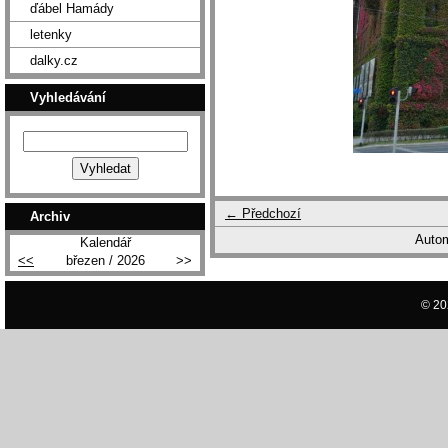
ďábel Hamády
letenky
dalky.cz
Vyhledávání
← Předchozí
Archiv
Autom
Kalendář
<<
březen / 2026
>>
© 20