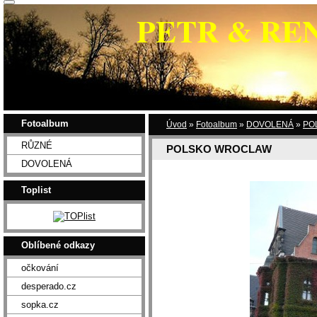
PETR & RE
Fotoalbum
Úvod
»
Fotoalbum
»
DOVOLENÁ
»
PO
RŮZNÉ
POLSKO WROCLAW
DOVOLENÁ
Toplist
Oblíbené odkazy
očkování
desperado.cz
sopka.cz