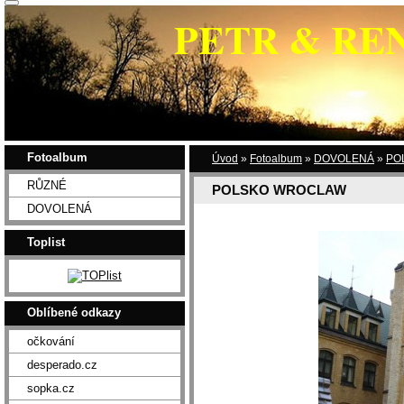
PETR & RE
Fotoalbum
Úvod
»
Fotoalbum
»
DOVOLENÁ
»
PO
RŮZNÉ
POLSKO WROCLAW
DOVOLENÁ
Toplist
Oblíbené odkazy
očkování
desperado.cz
sopka.cz