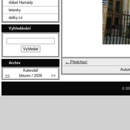
ďábel Hamády
letenky
dalky.cz
Vyhledávání
← Předchozí
Archiv
Autom
Kalendář
<<
březen / 2026
>>
© 20