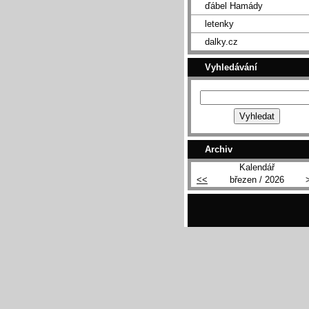
ďábel Hamády
letenky
dalky.cz
Vyhledávání
Archiv
Kalendář
<<
březen / 2026