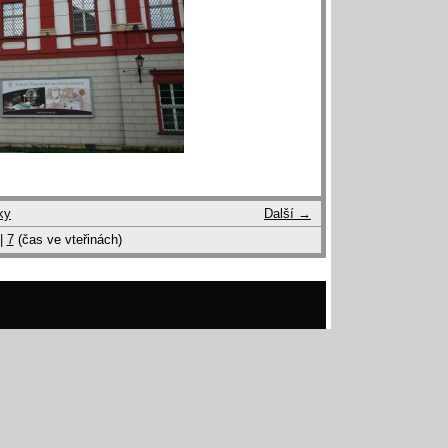
ky
Další →
|
7
(čas ve vteřinách)