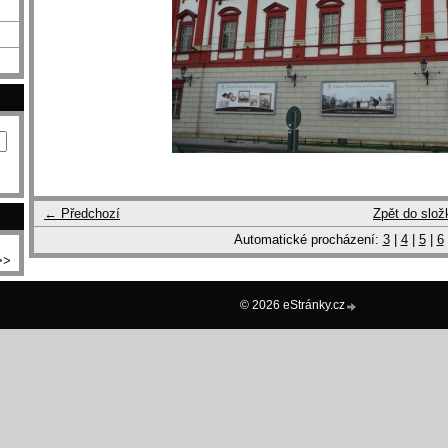
← Předchozí
Zpět do slož
Automatické procházení:
3
|
4
|
5
|
6
>>
© 2026 eStránky.cz