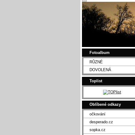
Fotoalbum
RŮZNÉ
DOVOLENÁ
Toplist
Oblíbené odkazy
očkování
desperado.cz
sopka.cz