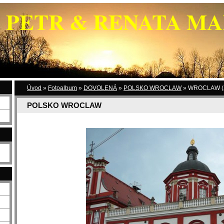
PETR & RENATA M
Úvod
»
Fotoalbum
»
DOVOLENÁ
»
POLSKO WROCLAW
»
WROCLAW (2
POLSKO WROCLAW