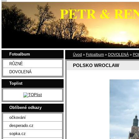
PETR & RE
Fotoalbum
Úvod
»
Fotoalbum
»
DOVOLENÁ
»
PO
RŮZNÉ
POLSKO WROCLAW
DOVOLENÁ
Toplist
Oblíbené odkazy
očkování
desperado.cz
sopka.cz