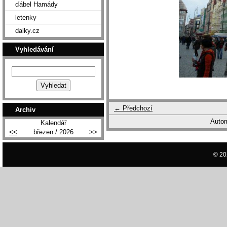
ďábel Hamády
letenky
dalky.cz
Vyhledávání
← Předchozí
Archiv
Autom
Kalendář
<<
březen / 2026
>>
© 20