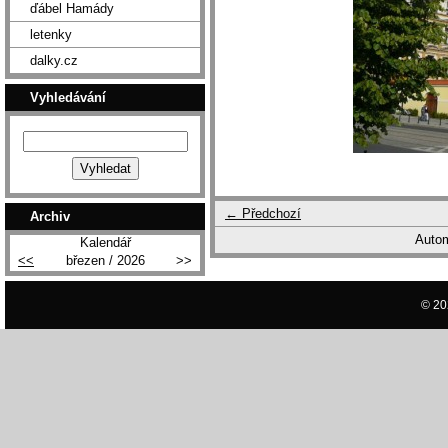
ďábel Hamády
letenky
dalky.cz
Vyhledávání
← Předchozí
Archiv
Autom
Kalendář
<<
březen / 2026
>>
© 20