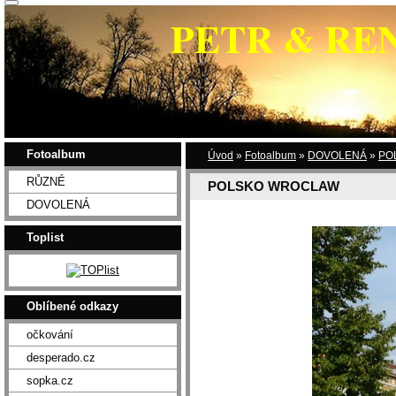
PETR & RE
Fotoalbum
Úvod
»
Fotoalbum
»
DOVOLENÁ
»
PO
RŮZNÉ
POLSKO WROCLAW
DOVOLENÁ
Toplist
Oblíbené odkazy
očkování
desperado.cz
sopka.cz