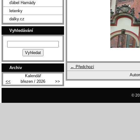
ďábel Hamády
letenky
dalky.cz
Vyhledávání
← Předchozí
Archiv
Autom
Kalendář
<<
březen / 2026
>>
© 20