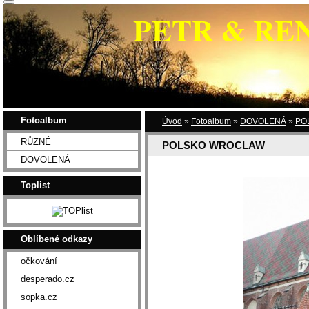
PETR & RE
Fotoalbum
Úvod
»
Fotoalbum
»
DOVOLENÁ
»
PO
RŮZNÉ
POLSKO WROCLAW
DOVOLENÁ
Toplist
Oblíbené odkazy
očkování
desperado.cz
sopka.cz