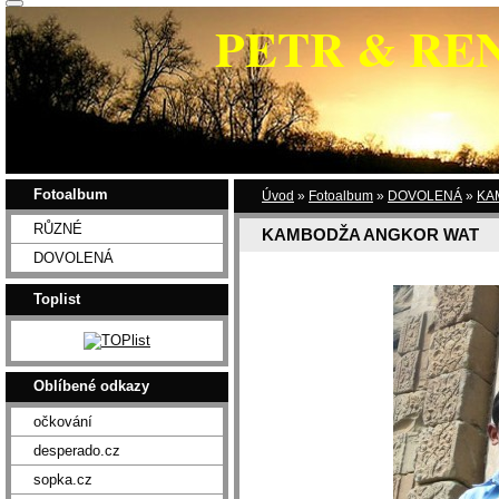
PETR & RE
Fotoalbum
Úvod
»
Fotoalbum
»
DOVOLENÁ
»
KA
RŮZNÉ
KAMBODŽA ANGKOR WAT
DOVOLENÁ
Toplist
Oblíbené odkazy
očkování
desperado.cz
sopka.cz