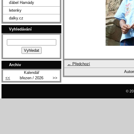
ďábel Hamády
letenky
dalky.cz
Vyhledávání
← Předchozí
Archiv
Autom
Kalendář
<<
březen / 2026
>>
© 20