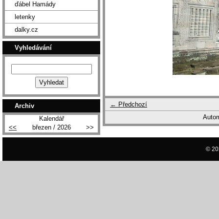
ďábel Hamády
letenky
dalky.cz
Vyhledávání
← Předchozí
Archiv
Autom
Kalendář
<<
březen / 2026
>>
© 20