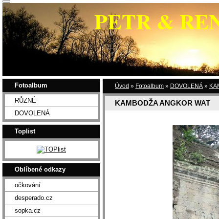
PETR & RE
Fotoalbum
Úvod
»
Fotoalbum
»
DOVOLENÁ
»
KA
RŮZNÉ
KAMBODŽA ANGKOR WAT
DOVOLENÁ
Toplist
Oblíbené odkazy
očkování
desperado.cz
sopka.cz