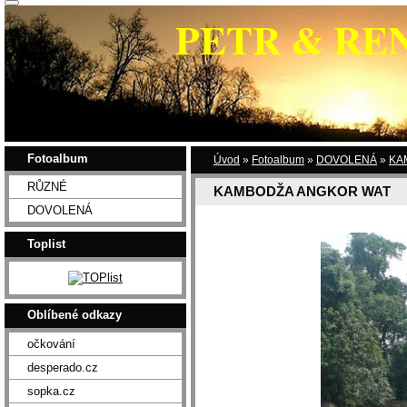
PETR & RE
Fotoalbum
Úvod
»
Fotoalbum
»
DOVOLENÁ
»
KA
RŮZNÉ
KAMBODŽA ANGKOR WAT
DOVOLENÁ
Toplist
Oblíbené odkazy
očkování
desperado.cz
sopka.cz