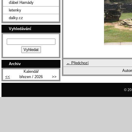
ďábel Hamády
letenky
dalky.cz
Vyhledávání
← Předchozí
Archiv
Autom
Kalendář
<<
březen / 2026
>>
© 20