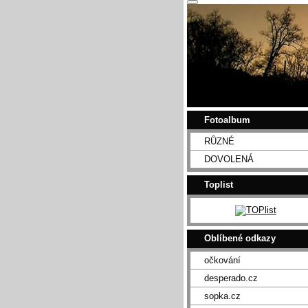
Fotoalbum
RŮZNÉ
DOVOLENÁ
Toplist
Oblíbené odkazy
očkování
desperado.cz
sopka.cz