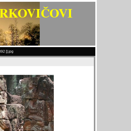
ARKOVIČOVI
92 [].jpg