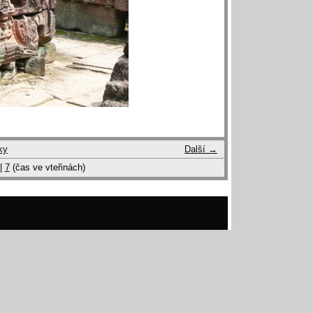
ky
Další →
|
7
(čas ve vteřinách)