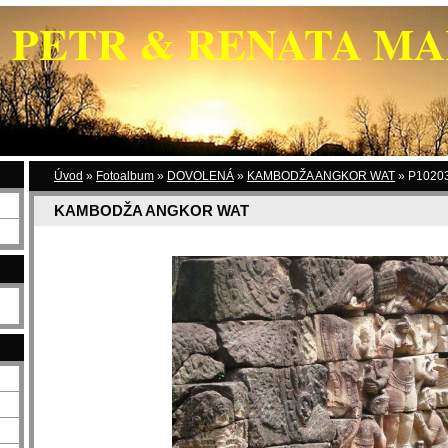
PETR & RENATA M
Úvod
»
Fotoalbum
»
DOVOLENÁ
»
KAMBODŽA ANGKOR WAT
»
P10203
KAMBODŽA ANGKOR WAT