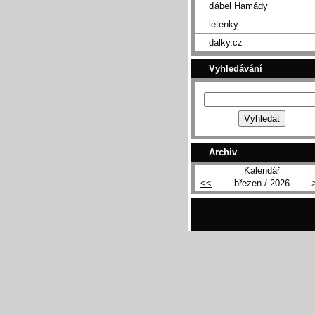
ďábel Hamády
letenky
dalky.cz
Vyhledávání
Archiv
Kalendář
<<
březen / 2026