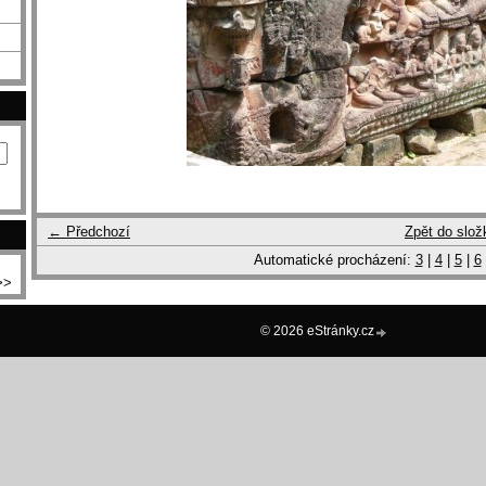
← Předchozí
Zpět do slož
Automatické procházení:
3
|
4
|
5
|
6
>>
© 2026 eStránky.cz