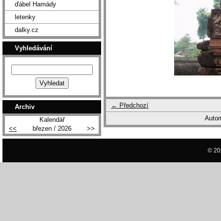
ďábel Hamády
letenky
dalky.cz
Vyhledávání
← Předchozí
Archiv
Autom
Kalendář
<<
březen / 2026
>>
© 20