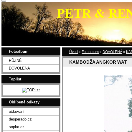
PETR & RE
Fotoalbum
Úvod
»
Fotoalbum
»
DOVOLENÁ
»
KA
RŮZNÉ
KAMBODŽA ANGKOR WAT
DOVOLENÁ
Toplist
Oblíbené odkazy
očkování
desperado.cz
sopka.cz