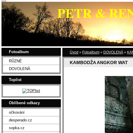
PETR & RE
Fotoalbum
Úvod
»
Fotoalbum
»
DOVOLENÁ
»
KA
RŮZNÉ
KAMBODŽA ANGKOR WAT
DOVOLENÁ
Toplist
Oblíbené odkazy
očkování
desperado.cz
sopka.cz