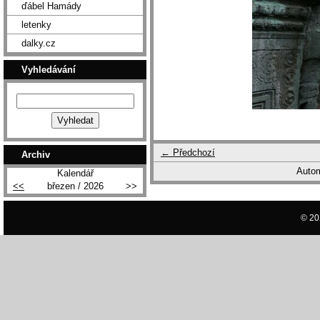
ďábel Hamády
letenky
dalky.cz
Vyhledávání
← Předchozí
Archiv
Autom
Kalendář
<<
březen / 2026
>>
© 20