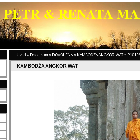
PETR & RENATA M
Úvod
»
Fotoalbum
»
DOVOLENÁ
»
KAMBODŽA ANGKOR WAT
»
P10106
KAMBODŽA ANGKOR WAT