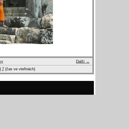
ky
Další →
|
7
(čas ve vteřinách)