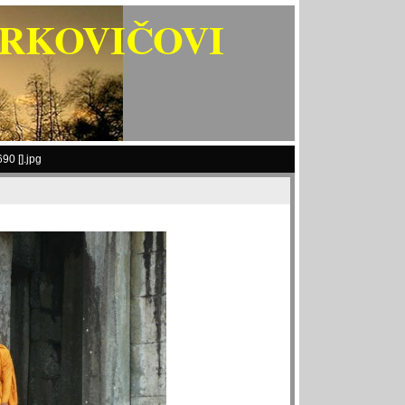
ARKOVIČOVI
90 [].jpg