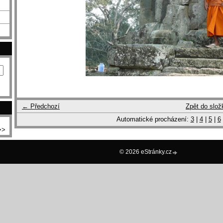
← Předchozí
Zpět do slož
Automatické procházení:
3
|
4
|
5
|
6
>>
© 2026 eStránky.cz