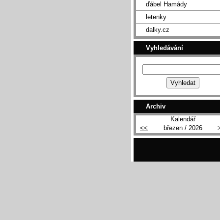
ďábel Hamády
letenky
dalky.cz
Vyhledávání
Archiv
Kalendář
<<
březen / 2026