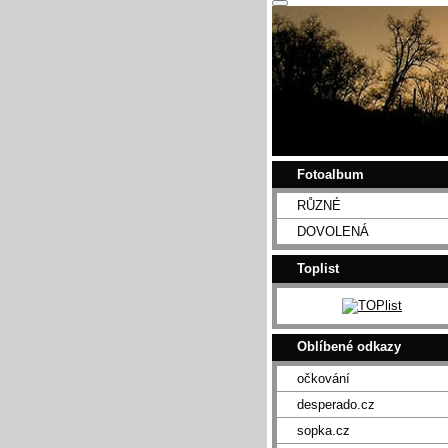
Fotoalbum
RŮZNÉ
DOVOLENÁ
Toplist
Oblíbené odkazy
očkování
desperado.cz
sopka.cz