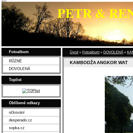
PETR & RE
Fotoalbum
Úvod
»
Fotoalbum
»
DOVOLENÁ
»
KA
RŮZNÉ
KAMBODŽA ANGKOR WAT
DOVOLENÁ
Toplist
Oblíbené odkazy
očkování
desperado.cz
sopka.cz