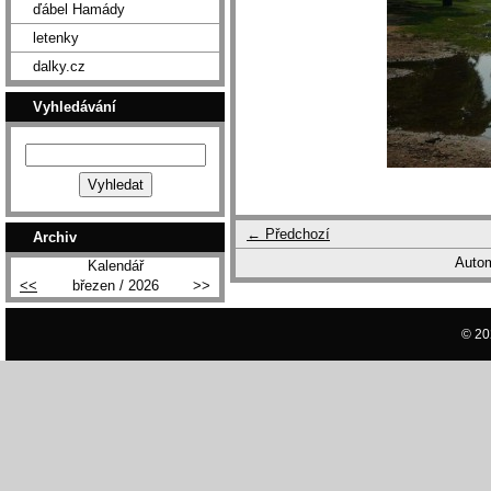
ďábel Hamády
letenky
dalky.cz
Vyhledávání
← Předchozí
Archiv
Autom
Kalendář
<<
březen / 2026
>>
© 20