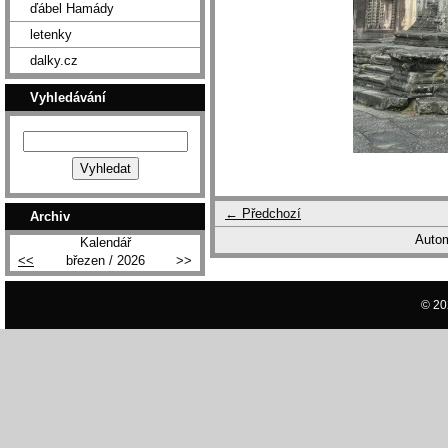
ďábel Hamády
letenky
dalky.cz
Vyhledávání
← Předchozí
Archiv
Autom
Kalendář
<<
březen / 2026
>>
© 20