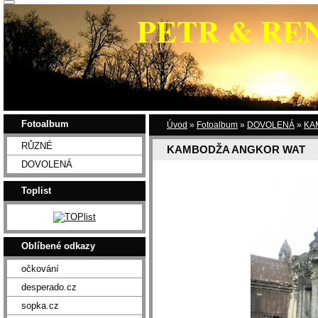
PETR & RE
Fotoalbum
Úvod
»
Fotoalbum
»
DOVOLENÁ
»
KA
RŮZNÉ
KAMBODŽA ANGKOR WAT
DOVOLENÁ
Toplist
Oblíbené odkazy
očkování
desperado.cz
sopka.cz