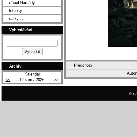
ďábel Hamády
letenky
dalky.cz
Vyhledávání
← Předchozí
Archiv
Autom
Kalendář
<<
březen / 2026
>>
© 20