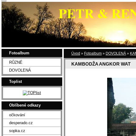
PETR & RE
Fotoalbum
Úvod
»
Fotoalbum
»
DOVOLENÁ
»
KA
RŮZNÉ
KAMBODŽA ANGKOR WAT
DOVOLENÁ
Toplist
Oblíbené odkazy
očkování
desperado.cz
sopka.cz