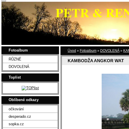
PETR & RE
Fotoalbum
Úvod
»
Fotoalbum
»
DOVOLENÁ
»
KA
RŮZNÉ
KAMBODŽA ANGKOR WAT
DOVOLENÁ
Toplist
Oblíbené odkazy
očkování
desperado.cz
sopka.cz