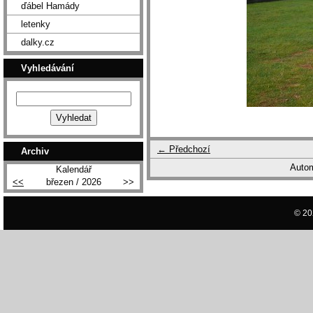
ďábel Hamády
letenky
dalky.cz
Vyhledávání
← Předchozí
Archiv
Autom
Kalendář
<<
březen / 2026
>>
© 20