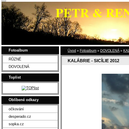
PETR & RE
Fotoalbum
Úvod
»
Fotoalbum
»
DOVOLENÁ
»
KAL
RŮZNÉ
KALÁBRIE - SICÍLIE 2012
DOVOLENÁ
Toplist
Oblíbené odkazy
očkování
desperado.cz
sopka.cz