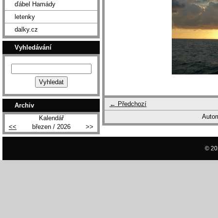
ďábel Hamády
letenky
dalky.cz
Vyhledávání
← Předchozí
Archiv
Autom
Kalendář
<<
březen / 2026
>>
© 20