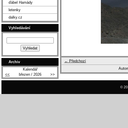
ďábel Hamády
letenky
dalky.cz
Vyhledávání
← Předchozí
Archiv
Autom
Kalendář
<<
březen / 2026
>>
© 20