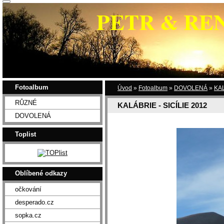
PETR & RE
Fotoalbum
Úvod
»
Fotoalbum
»
DOVOLENÁ
»
KAL
RŮZNÉ
KALÁBRIE - SICÍLIE 2012
DOVOLENÁ
Toplist
Oblíbené odkazy
očkování
desperado.cz
sopka.cz