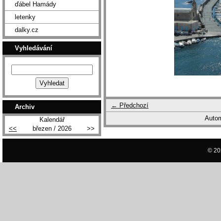
ďábel Hamády
letenky
dalky.cz
Vyhledávání
← Předchozí
Archiv
Autom
Kalendář
<<
březen / 2026
>>
© 20