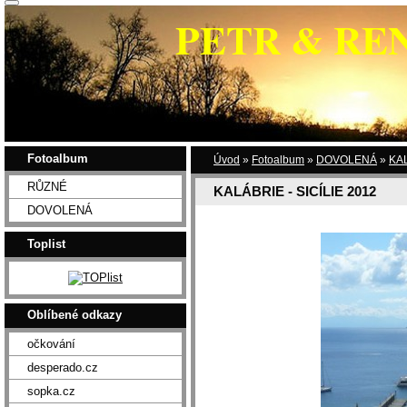
PETR & RE
Fotoalbum
Úvod
»
Fotoalbum
»
DOVOLENÁ
»
KAL
RŮZNÉ
KALÁBRIE - SICÍLIE 2012
DOVOLENÁ
Toplist
Oblíbené odkazy
očkování
desperado.cz
sopka.cz