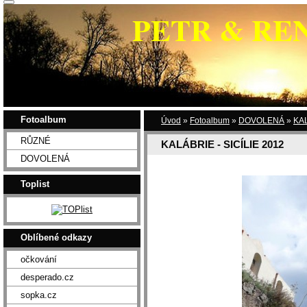
PETR & RE
Fotoalbum
Úvod
»
Fotoalbum
»
DOVOLENÁ
»
KAL
RŮZNÉ
KALÁBRIE - SICÍLIE 2012
DOVOLENÁ
Toplist
Oblíbené odkazy
očkování
desperado.cz
sopka.cz