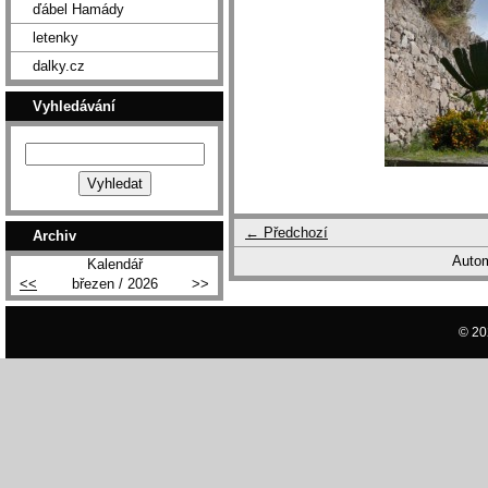
ďábel Hamády
letenky
dalky.cz
Vyhledávání
← Předchozí
Archiv
Autom
Kalendář
<<
březen / 2026
>>
© 20