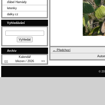
ďábel Hamády
letenky
dalky.cz
Vyhledávání
← Předchozí
Archiv
Autom
Kalendář
<<
březen / 2026
>>
© 20