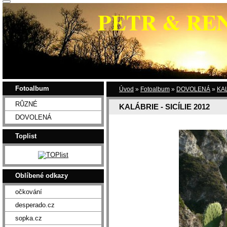
PETR & RE
Fotoalbum
Úvod
»
Fotoalbum
»
DOVOLENÁ
»
KAL
RŮZNÉ
KALÁBRIE - SICÍLIE 2012
DOVOLENÁ
Toplist
Oblíbené odkazy
očkování
desperado.cz
sopka.cz