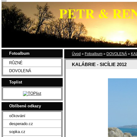
PETR & RE
Fotoalbum
Úvod
»
Fotoalbum
»
DOVOLENÁ
»
KAL
RŮZNÉ
KALÁBRIE - SICÍLIE 2012
DOVOLENÁ
Toplist
Oblíbené odkazy
očkování
desperado.cz
sopka.cz