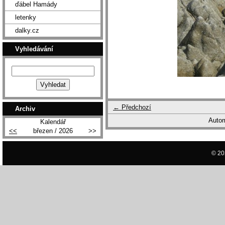
ďábel Hamády
letenky
dalky.cz
Vyhledávání
← Předchozí
Archiv
Autom
Kalendář
<<
březen / 2026
>>
© 20