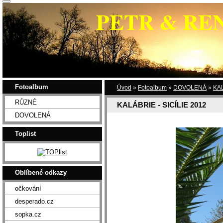
PETR & RE
Fotoalbum
Úvod
»
Fotoalbum
»
DOVOLENÁ
»
KAL
RŮZNÉ
KALÁBRIE - SICÍLIE 2012
DOVOLENÁ
Toplist
Oblíbené odkazy
očkování
desperado.cz
sopka.cz