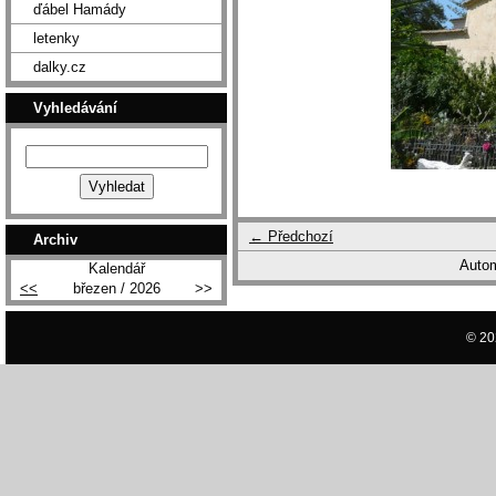
ďábel Hamády
letenky
dalky.cz
Vyhledávání
← Předchozí
Archiv
Autom
Kalendář
<<
březen / 2026
>>
© 20