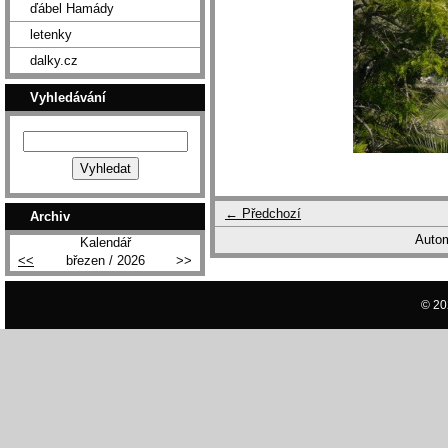
ďábel Hamády
letenky
dalky.cz
Vyhledávání
← Předchozí
Archiv
Autom
Kalendář
<<
březen / 2026
>>
© 20