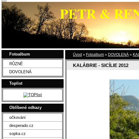
PETR & RE
Fotoalbum
Úvod
»
Fotoalbum
»
DOVOLENÁ
»
KAL
RŮZNÉ
KALÁBRIE - SICÍLIE 2012
DOVOLENÁ
Toplist
Oblíbené odkazy
očkování
desperado.cz
sopka.cz