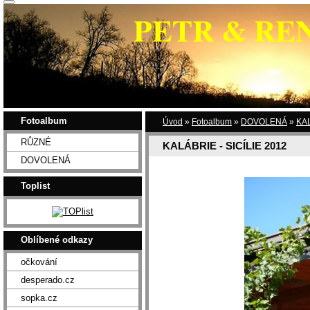
PETR & RE
Fotoalbum
Úvod
»
Fotoalbum
»
DOVOLENÁ
»
KAL
RŮZNÉ
KALÁBRIE - SICÍLIE 2012
DOVOLENÁ
Toplist
Oblíbené odkazy
očkování
desperado.cz
sopka.cz