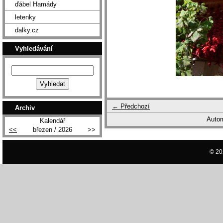
ďábel Hamády
letenky
dalky.cz
Vyhledávání
← Předchozí
Archiv
Autom
Kalendář
<<
březen / 2026
>>
© 20