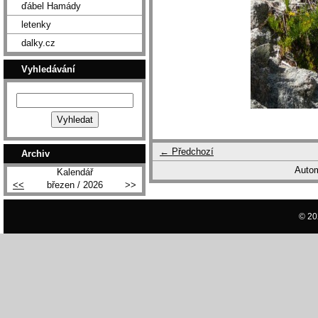
ďábel Hamády
letenky
dalky.cz
Vyhledávání
← Předchozí
Archiv
Autom
Kalendář
<<
březen / 2026
>>
© 20