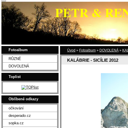
PETR & RE
Fotoalbum
Úvod
»
Fotoalbum
»
DOVOLENÁ
»
KAL
RŮZNÉ
KALÁBRIE - SICÍLIE 2012
DOVOLENÁ
Toplist
Oblíbené odkazy
očkování
desperado.cz
sopka.cz