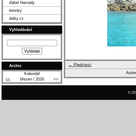
ďábel Hamády
letenky
dalky.cz
Vyhledávání
← Předchozí
Archiv
Autom
Kalendář
<<
březen / 2026
>>
© 20