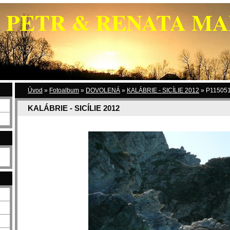
PETR & RENATA M
Úvod
»
Fotoalbum
»
DOVOLENÁ
»
KALÁBRIE - SICÍLIE 2012
»
P115051
KALÁBRIE - SICÍLIE 2012