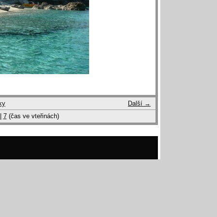
ky
Další →
|
7
(čas ve vteřinách)