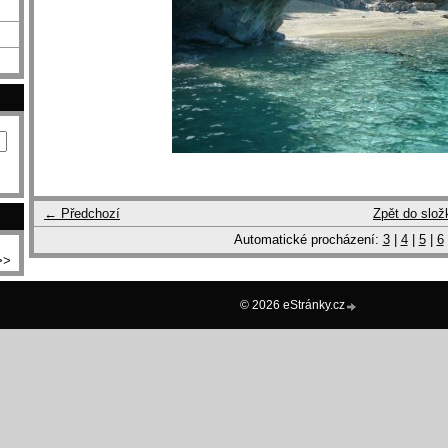
← Předchozí
Zpět do slož
Automatické procházení:
3
|
4
|
5
|
6
>>
© 2026 eStránky.cz