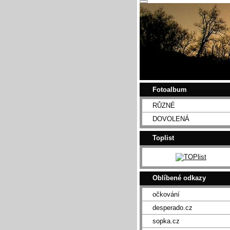
Fotoalbum
RŮZNÉ
DOVOLENÁ
Toplist
Oblíbené odkazy
očkování
desperado.cz
sopka.cz