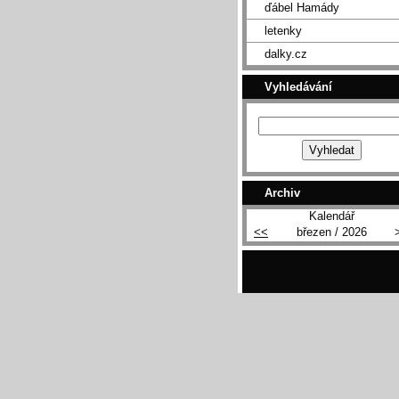
ďábel Hamády
letenky
dalky.cz
Vyhledávání
Archiv
Kalendář
<<
březen / 2026