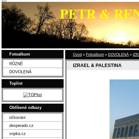
PETR & RE
Fotoalbum
Úvod
»
Fotoalbum
»
DOVOLENÁ
»
IZR
RŮZNÉ
IZRAEL & PALESTINA
DOVOLENÁ
Toplist
Oblíbené odkazy
očkování
desperado.cz
sopka.cz