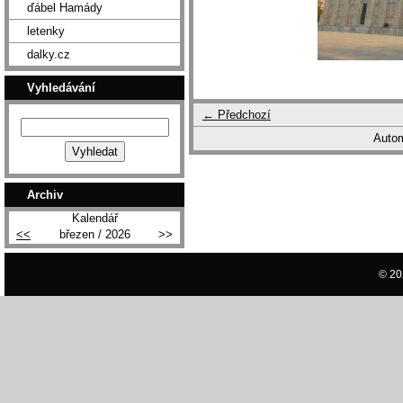
ďábel Hamády
letenky
dalky.cz
Vyhledávání
← Předchozí
Autom
Archiv
Kalendář
<<
březen / 2026
>>
© 20