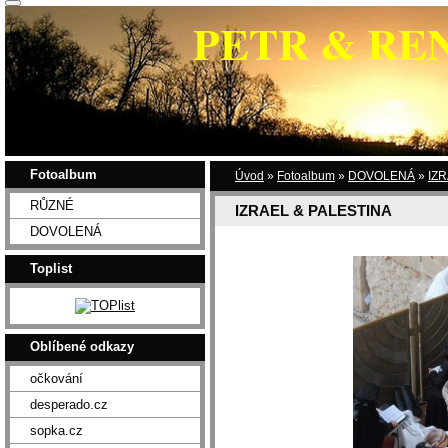
PETR & RE
Fotoalbum
Úvod
»
Fotoalbum
»
DOVOLENÁ
»
IZR
RŮZNÉ
IZRAEL & PALESTINA
DOVOLENÁ
Toplist
Oblíbené odkazy
očkování
desperado.cz
sopka.cz