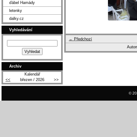
ďábel Hamády
letenky
dalky.cz
Vyhledávání
← Předchozí
Autom
Archiv
Kalendář
<<
březen / 2026
>>
© 20