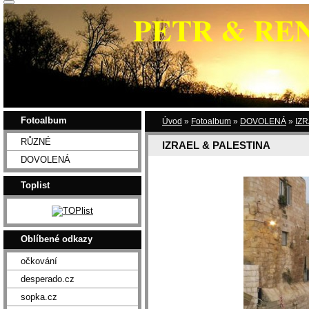
PETR & RE
Fotoalbum
Úvod
»
Fotoalbum
»
DOVOLENÁ
»
IZR
RŮZNÉ
IZRAEL & PALESTINA
DOVOLENÁ
Toplist
Oblíbené odkazy
očkování
desperado.cz
sopka.cz