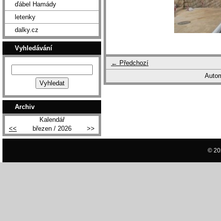
ďábel Hamády
letenky
dalky.cz
Vyhledávání
← Předchozí
Autom
Archiv
Kalendář
<<
březen / 2026
>>
© 20