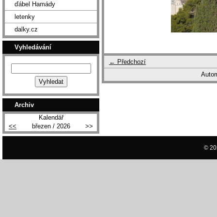
ďábel Hamády
letenky
dalky.cz
Vyhledávání
← Předchozí
Autom
Archiv
Kalendář
<<
březen / 2026
>>
© 20